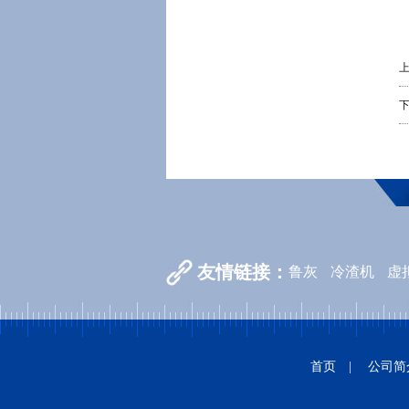
友情链接：
鲁灰
冷渣机
虚
防爆配电箱
邀请明星
开锁换锁公
首页
|
公司简