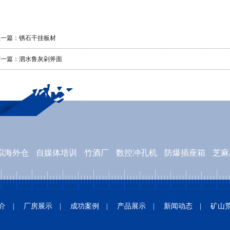
上一篇：
锈石干挂板材
下一篇：
泗水鲁灰剁斧面
拟海外仓
自媒体培训
竹酒厂
数控冲孔机
防爆插座箱
芝麻
司
20g高压合金管
石油磺酸钡
医院管理软件
工业排风扇厂
介
|
厂房展示
|
成功案例
|
产品展示
|
新闻动态
|
矿山